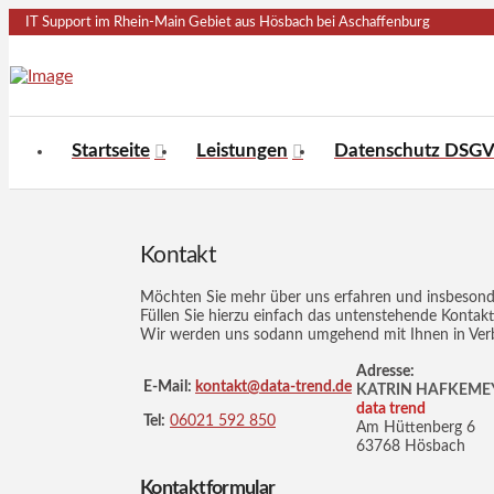
IT Support im Rhein-Main Gebiet aus Hösbach bei Aschaffenburg
Startseite
Leistungen
Datenschutz DSG
Kontakt
Möchten Sie mehr über uns erfahren und insbesonder
Füllen Sie hierzu einfach das untenstehende Kontaktf
Wir werden uns sodann umgehend mit Ihnen in Verb
Adresse:
E-Mail:
kontakt@data-trend.de
KATRIN HAFKEME
data trend
Tel:
06021 592 850
Am Hüttenberg 6
63768 Hösbach
Kontaktformular